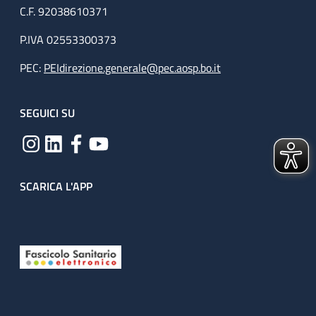
C.F. 92038610371
P.IVA 02553300373
PEC:
PEIdirezione.generale@pec.aosp.bo.it
SEGUICI SU
SCARICA L'APP