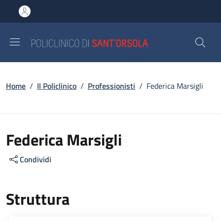
Salta al contenuto principale
Skip to footer content
Briciole di pane
Home
/
Il Policlinico
/
Professionisti
/
Federica Marsigli
Federica Marsigli
Condividi
Struttura