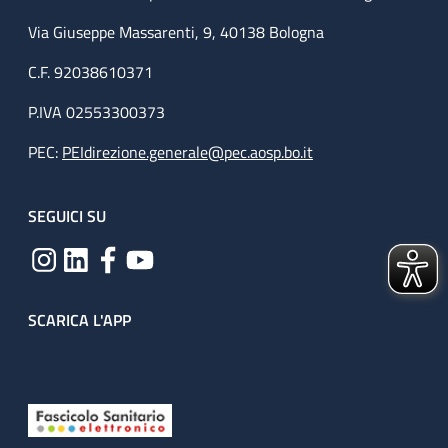
Via Giuseppe Massarenti, 9, 40138 Bologna
C.F. 92038610371
P.IVA 02553300373
PEC:
PEIdirezione.generale@pec.aosp.bo.it
SEGUICI SU
SCARICA L'APP