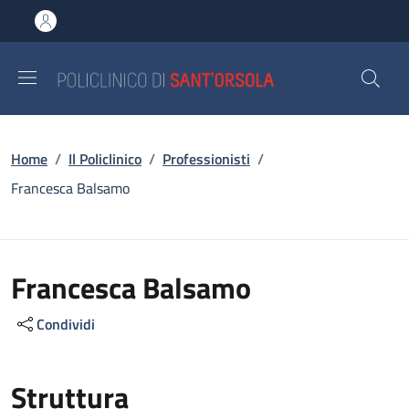
Salta al contenuto principale
Skip to footer content
Briciole di pane
Home
/
Il Policlinico
/
Professionisti
/
Francesca Balsamo
Francesca Balsamo
Condividi
Struttura