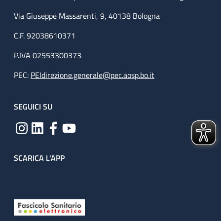
Via Giuseppe Massarenti, 9, 40138 Bologna
C.F. 92038610371
P.IVA 02553300373
PEC:
PEIdirezione.generale@pec.aosp.bo.it
SEGUICI SU
SCARICA L'APP