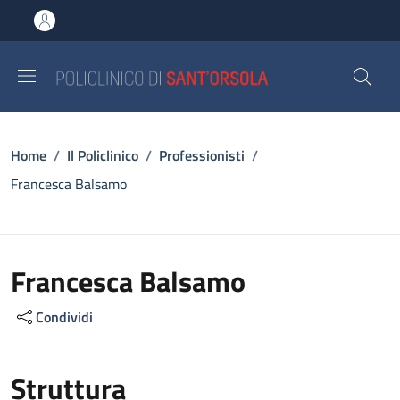
Salta al contenuto principale
Skip to footer content
Briciole di pane
Home
/
Il Policlinico
/
Professionisti
/
Francesca Balsamo
Francesca Balsamo
Condividi
Struttura