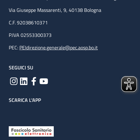
Via Giuseppe Massarenti, 9, 40138 Bologna
C.F. 92038610371
P.IVA 02553300373
PEC:
PEIdirezione.generale@pec.aosp.bo.it
SEGUICI SU
SCARICA L'APP