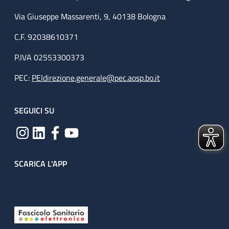
Via Giuseppe Massarenti, 9, 40138 Bologna
C.F. 92038610371
P.IVA 02553300373
PEC:
PEIdirezione.generale@pec.aosp.bo.it
SEGUICI SU
SCARICA L'APP