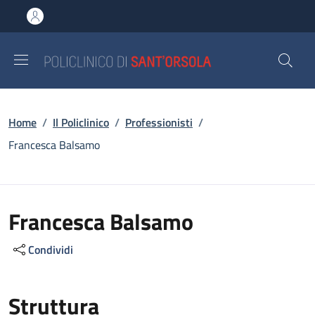
Salta al contenuto principale
Skip to footer content
Briciole di pane
Home
/
Il Policlinico
/
Professionisti
/
Francesca Balsamo
Francesca Balsamo
Condividi
Struttura