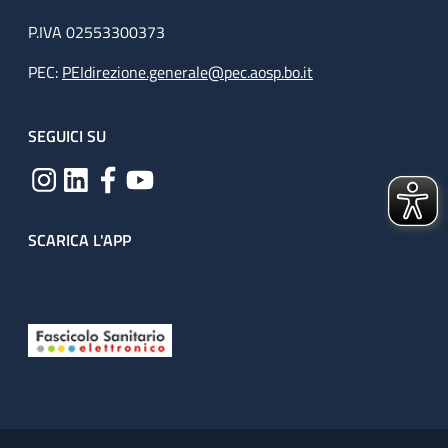
P.IVA 02553300373
PEC:
PEIdirezione.generale@pec.aosp.bo.it
SEGUICI SU
SCARICA L'APP
Useful links section