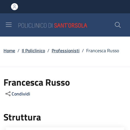
Salta al contenuto principale
Skip to footer content
Briciole di pane
Home
/
Il Policlinico
/
Professionisti
/
Francesca Russo
Francesca Russo
Condividi
Struttura