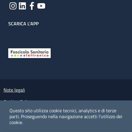
SCARICA L'APP
Useful links section
Small prints
Note legali
Cookies Policy
Questo sito utilizza cookie tecnici, analytics e di terze
Policy privacy e protezione del dato personale
parti.
Proseguendo nella navigazione accetti l'utilizzo dei
cookie.
Albo pretorio on-line