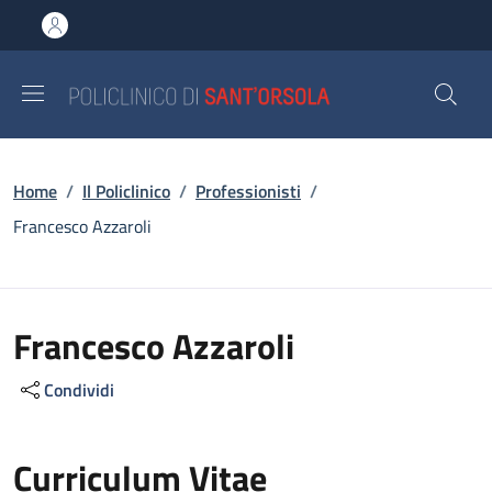
Salta al contenuto principale
Skip to footer content
Briciole di pane
Home
/
Il Policlinico
/
Professionisti
/
Francesco Azzaroli
Francesco Azzaroli
Condividi
Curriculum Vitae