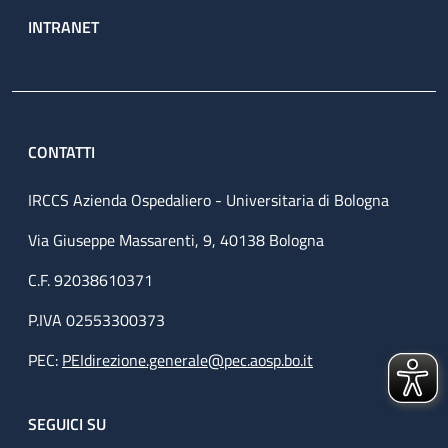
INTRANET
CONTATTI
IRCCS Azienda Ospedaliero - Universitaria di Bologna
Via Giuseppe Massarenti, 9, 40138 Bologna
C.F. 92038610371
P.IVA 02553300373
PEC:
PEIdirezione.generale@pec.aosp.bo.it
SEGUICI SU