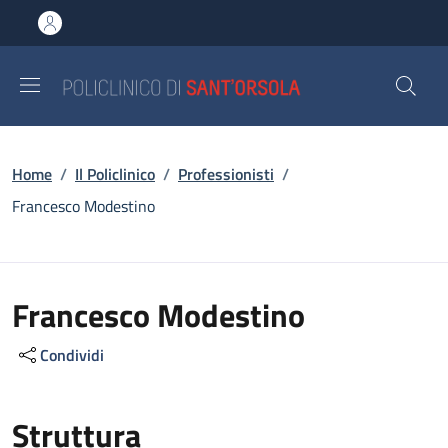
Salta al contenuto principale
Skip to footer content
Briciole di pane
Home
/
Il Policlinico
/
Professionisti
/
Francesco Modestino
Francesco Modestino
Condividi
Struttura