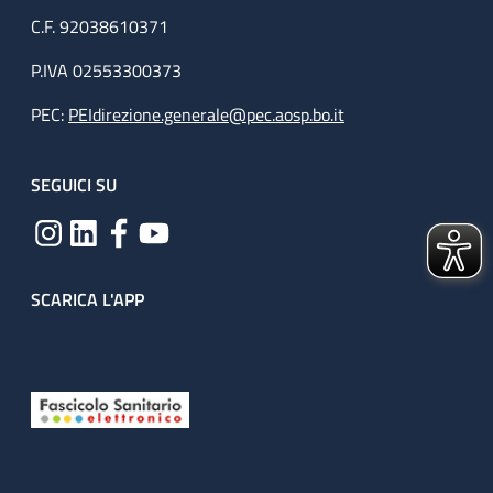
C.F. 92038610371
P.IVA 02553300373
PEC:
PEIdirezione.generale@pec.aosp.bo.it
SEGUICI SU
SCARICA L'APP