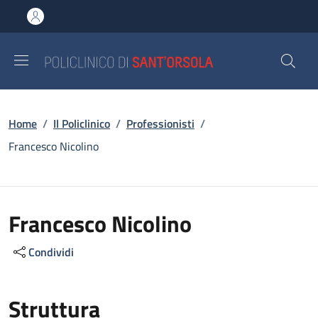
Salta al contenuto principale
Skip to footer content
Briciole di pane
Home
/
Il Policlinico
/
Professionisti
/
Francesco Nicolino
Francesco Nicolino
Condividi
Struttura