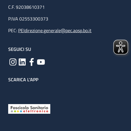
C.F. 92038610371
P.IVA 02553300373
PEC:
PEIdirezione.generale@pec.aosp.bo.it
SEGUICI SU
SCARICA L'APP