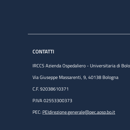
CONTATTI
IRCCS Azienda Ospedaliero - Universitaria di Bol
Via Giuseppe Massarenti, 9, 40138 Bologna
C.F. 92038610371
P.IVA 02553300373
PEC:
PEIdirezione.generale@pec.aosp.bo.it