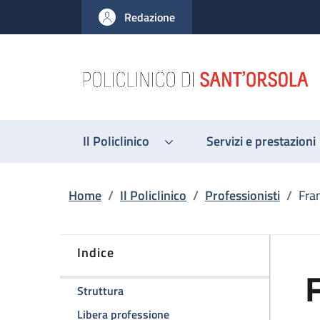
Salta al contenuto principale
Skip to footer content
Redazione
Il Policlinico
Servizi e prestazioni
Briciole di pane
Home
/
Il Policlinico
/
Professionisti
/
Fra
Indice
F
della pagina Francesco Nicolino
Struttura
della pagina Francesco Nicolin
Libera professione