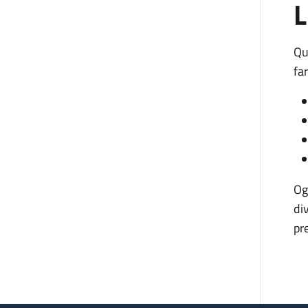
L
Qu
fa
Og
di
pr