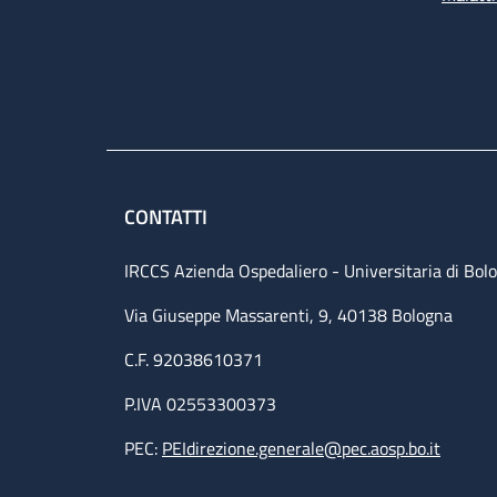
CONTATTI
IRCCS Azienda Ospedaliero - Universitaria di Bol
Via Giuseppe Massarenti, 9, 40138 Bologna
C.F. 92038610371
P.IVA 02553300373
PEC:
PEIdirezione.generale@pec.aosp.bo.it