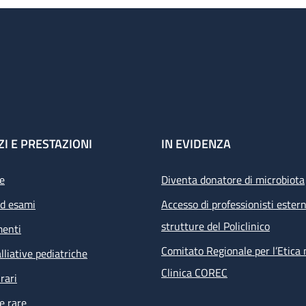
ZI E PRESTAZIONI
IN EVIDENZA
e
Diventa donatore di microbiota
ed esami
Accesso di professionisti estern
strutture del Policlinico
menti
Comitato Regionale per l’Etica 
lliative pediatriche
Clinica COREC
rari
e rare