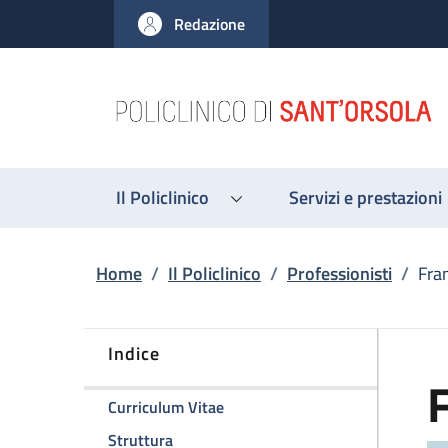
Salta al contenuto principale
Skip to footer content
Redazione
Il Policlinico
Servizi e prestazioni
Briciole di pane
Home
/
Il Policlinico
/
Professionisti
/
Fra
Indice
F
della pagina Francesco Saia
Curriculum Vitae
della pagina Francesco Saia
Struttura