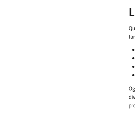
L
Qu
fa
Og
di
pr