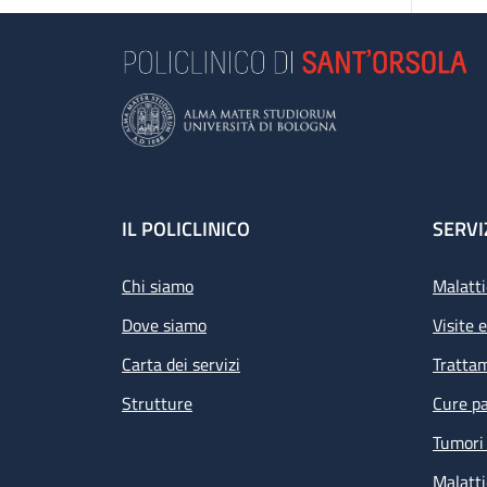
Footer
IL POLICLINICO
SERVI
Chi siamo
Malatti
Dove siamo
Visite 
Carta dei servizi
Tratta
Strutture
Cure pa
Tumori 
Malatti