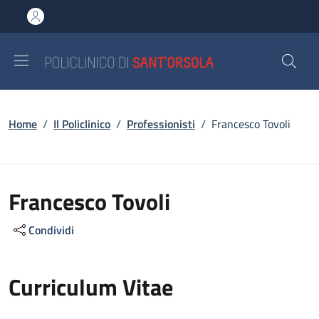
Salta al contenuto principale
Skip to footer content
Briciole di pane
Home
/
Il Policlinico
/
Professionisti
/
Francesco Tovoli
Francesco Tovoli
Condividi
Curriculum Vitae