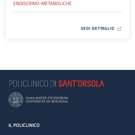
ENDOCRINO-METABOLICHE
MAP ICO
VEDI DETTAGLIO
Footer
IL POLICLINICO