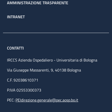
AMMINISTRAZIONE TRASPARENTE
INTRANET
CONTATTI
IRCCS Azienda Ospedaliero - Universitaria di Bologna
Via Giuseppe Massarenti, 9, 40138 Bologna
C.F. 92038610371
P.IVA 02553300373
PEC:
PEIdirezione.generale@pec.aosp.bo.it