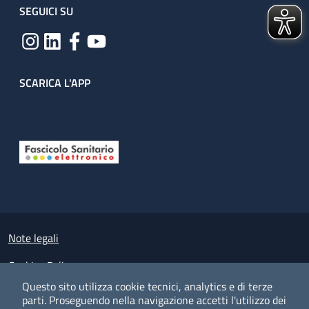
SEGUICI SU
SCARICA L'APP
Useful links section
Small prints
Note legali
Cookies Policy
Questo sito utilizza cookie tecnici, analytics e di terze
Policy privacy e protezione del dato personale
parti.
Proseguendo nella navigazione accetti l'utilizzo dei