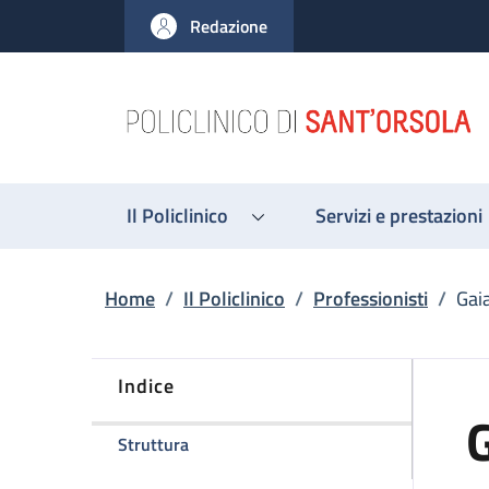
Salta al contenuto principale
Skip to footer content
Redazione
Il Policlinico
Servizi e prestazioni
Briciole di pane
Home
/
Il Policlinico
/
Professionisti
/
Gai
Indice
della pagina Gaia Musumeci
Struttura