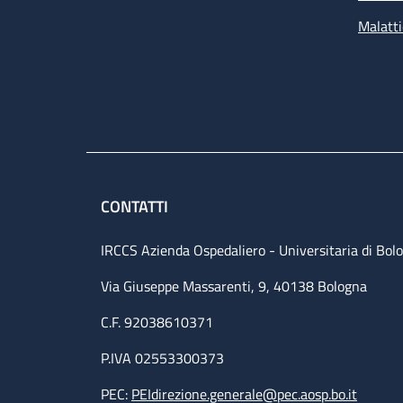
Malatti
CONTATTI
IRCCS Azienda Ospedaliero - Universitaria di Bol
Via Giuseppe Massarenti, 9, 40138 Bologna
C.F. 92038610371
P.IVA 02553300373
PEC:
PEIdirezione.generale@pec.aosp.bo.it