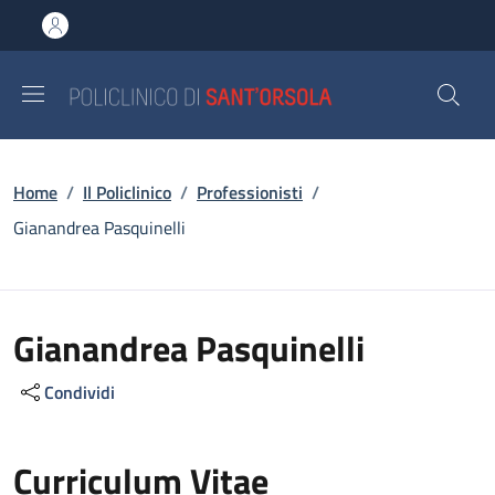
Salta al contenuto principale
Skip to footer content
Briciole di pane
Home
/
Il Policlinico
/
Professionisti
/
Gianandrea Pasquinelli
Gianandrea Pasquinelli
Condividi
Curriculum Vitae