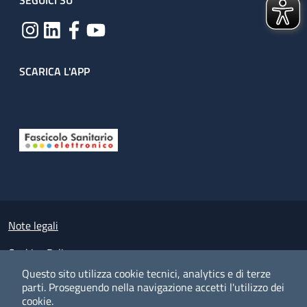
SEGUICI SU
SCARICA L'APP
Useful links section
Small prints
Note legali
Cookies Policy
Questo sito utilizza cookie tecnici, analytics e di terze
Policy privacy e protezione del dato personale
parti.
Proseguendo nella navigazione accetti l'utilizzo dei
cookie.