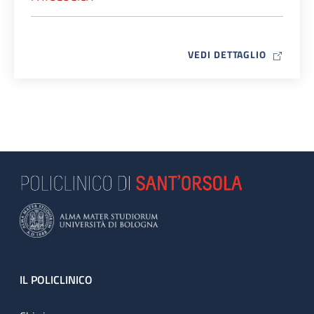
MAP ICO
VEDI DETTAGLIO
Footer
IL POLICLINICO