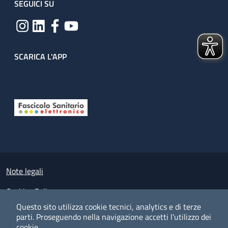
SEGUICI SU
SCARICA L'APP
Useful links section
Small prints
Note legali
Cookies Policy
Questo sito utilizza cookie tecnici, analytics e di terze
Policy privacy e protezione del dato personale
parti.
Proseguendo nella navigazione accetti l'utilizzo dei
cookie.