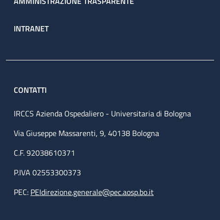
AMMINISTRAZIONE TRASPARENTE
INTRANET
CONTATTI
IRCCS Azienda Ospedaliero - Universitaria di Bologna
Via Giuseppe Massarenti, 9, 40138 Bologna
C.F. 92038610371
P.IVA 02553300373
PEC:
PEIdirezione.generale@pec.aosp.bo.it