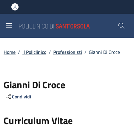
Salta al contenuto principale
Skip to footer content
Briciole di pane
Home
/
Il Policlinico
/
Professionisti
/
Gianni Di Croce
Gianni Di Croce
Condividi
Curriculum Vitae