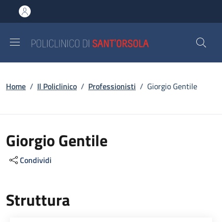
Salta al contenuto principale
Skip to footer content
Briciole di pane
Home
/
Il Policlinico
/
Professionisti
/
Giorgio Gentile
Giorgio Gentile
Condividi
Struttura