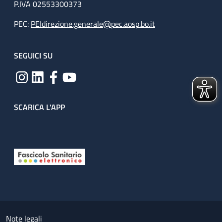
P.IVA 02553300373
PEC:
PEIdirezione.generale@pec.aosp.bo.it
SEGUICI SU
SCARICA L'APP
Useful links section
Small prints
Note legali