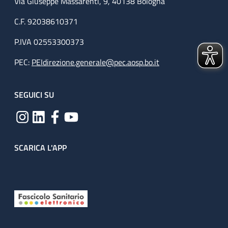
Via Giuseppe Massarenti, 9, 40138 Bologna
C.F. 92038610371
P.IVA 02553300373
PEC:
PEIdirezione.generale@pec.aosp.bo.it
SEGUICI SU
SCARICA L'APP