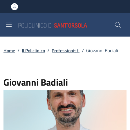
Salta al contenuto principale
Skip to footer content
Briciole di pane
Home
/
Il Policlinico
/
Professionisti
/
Giovanni Badiali
Giovanni Badiali