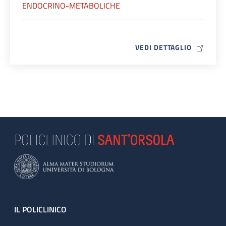
ENDOCRINO-METABOLICHE
MAP ICO
VEDI DETTAGLIO
Footer
IL POLICLINICO