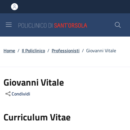
Salta al contenuto principale
Skip to footer content
Briciole di pane
Home
/
Il Policlinico
/
Professionisti
/
Giovanni Vitale
Giovanni Vitale
Condividi
Curriculum Vitae