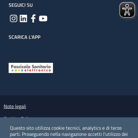
SEGUICI SU
SCARICA L'APP
Useful links section
Small prints
Note legali
Cookies Policy
Questo sito utilizza cookie tecnici, analytics e di terze
Policy privacy e protezione del dato personale
parti.
Proseguendo nella navigazione accetti l'utilizzo dei