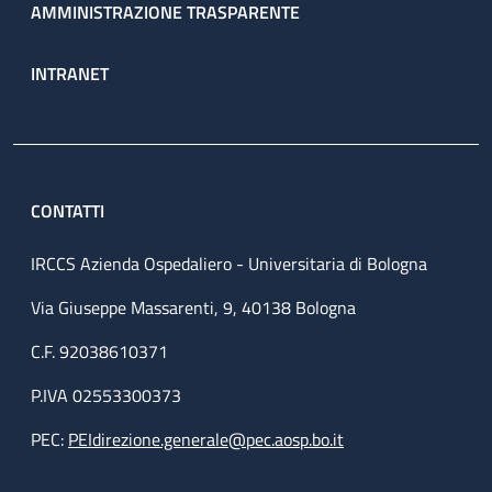
AMMINISTRAZIONE TRASPARENTE
INTRANET
CONTATTI
IRCCS Azienda Ospedaliero - Universitaria di Bologna
Via Giuseppe Massarenti, 9, 40138 Bologna
C.F. 92038610371
P.IVA 02553300373
PEC:
PEIdirezione.generale@pec.aosp.bo.it