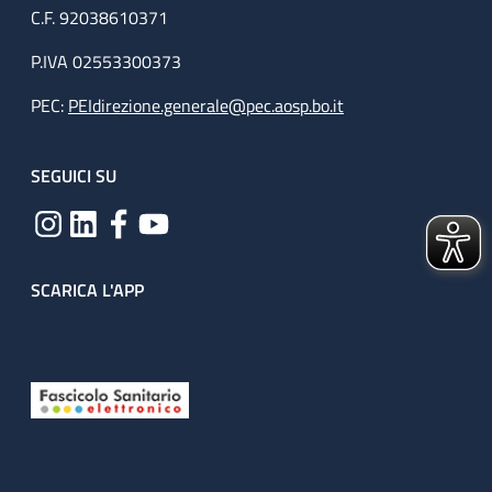
C.F. 92038610371
P.IVA 02553300373
PEC:
PEIdirezione.generale@pec.aosp.bo.it
SEGUICI SU
SCARICA L'APP