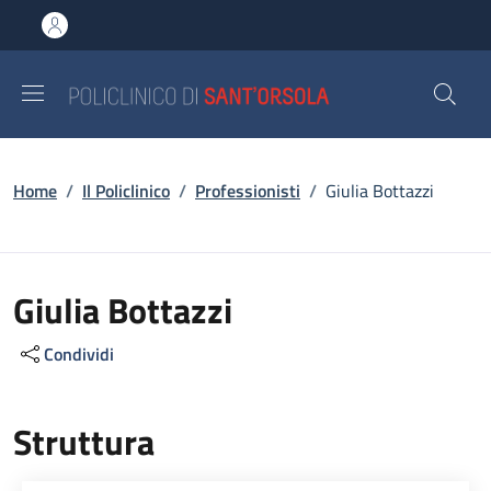
Salta al contenuto principale
Skip to footer content
Briciole di pane
Home
/
Il Policlinico
/
Professionisti
/
Giulia Bottazzi
Giulia Bottazzi
Condividi
Struttura