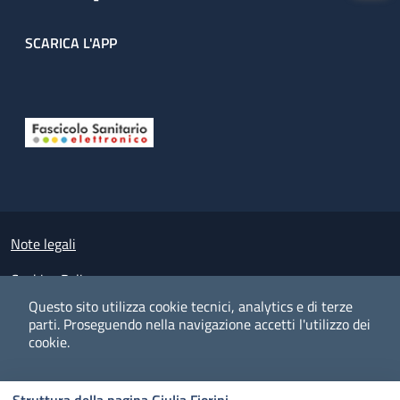
SCARICA L'APP
Useful links section
Small prints
Note legali
Cookies Policy
Questo sito utilizza cookie tecnici, analytics e di terze
Policy privacy e protezione del dato personale
parti.
Proseguendo nella navigazione accetti l'utilizzo dei
cookie.
Albo pretorio on-line
Dichiarazione di accessibilità
COOKIES
I CO
PREFERENZE
ACCETTO