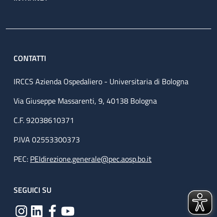
CONTATTI
IRCCS Azienda Ospedaliero - Universitaria di Bologna
Via Giuseppe Massarenti, 9, 40138 Bologna
C.F. 92038610371
P.IVA 02553300373
PEC:
PEIdirezione.generale@pec.aosp.bo.it
SEGUICI SU