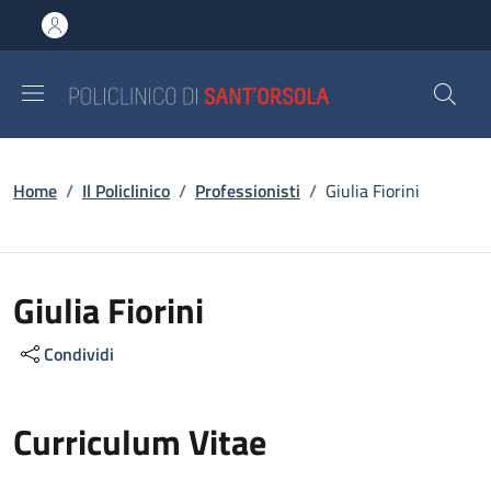
Salta al contenuto principale
Skip to footer content
Briciole di pane
Home
/
Il Policlinico
/
Professionisti
/
Giulia Fiorini
Giulia Fiorini
Condividi
Curriculum Vitae