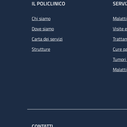
Footer
IL POLICLINICO
SERVI
Chi siamo
Malatti
Dove siamo
Visite 
Carta dei servizi
Tratta
Strutture
Cure pa
Tumori 
Malatti
CONTATTI