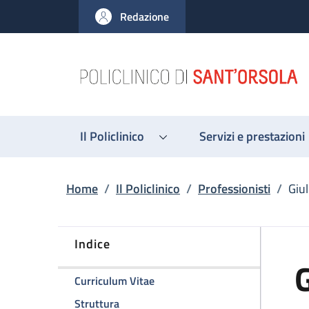
Salta al contenuto principale
Skip to footer content
Redazione
Il Policlinico
Servizi e prestazioni
Briciole di pane
Home
/
Il Policlinico
/
Professionisti
/
Giul
Indice
G
della pagina Giulia Molinari
Curriculum Vitae
della pagina Giulia Molinari
Struttura