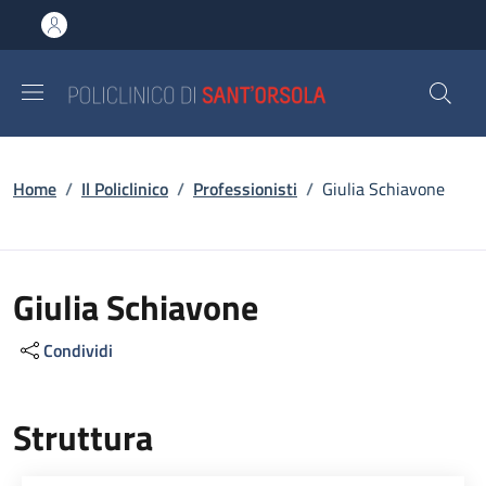
Salta al contenuto principale
Skip to footer content
Briciole di pane
Home
/
Il Policlinico
/
Professionisti
/
Giulia Schiavone
Giulia Schiavone
Condividi
Struttura