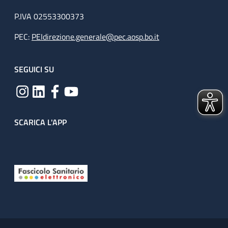
P.IVA 02553300373
PEC:
PEIdirezione.generale@pec.aosp.bo.it
SEGUICI SU
SCARICA L'APP
Useful links section