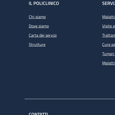
Footer
IL POLICLINICO
SERVI
Chi siamo
Malatti
Dove siamo
Visite 
Carta dei servizi
Tratta
Strutture
Cure pa
Tumori 
Malatti
CONTATTI