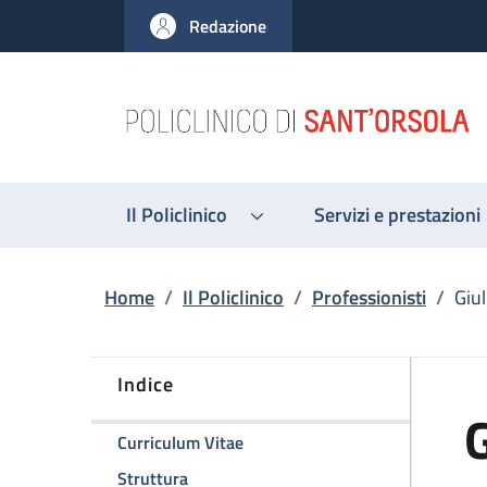
Salta al contenuto principale
Skip to footer content
Redazione
Il Policlinico
Servizi e prestazioni
Briciole di pane
Home
/
Il Policlinico
/
Professionisti
/
Giu
Indice
G
della pagina Giuliana Simonazzi
Curriculum Vitae
della pagina Giuliana Simonazzi
Struttura