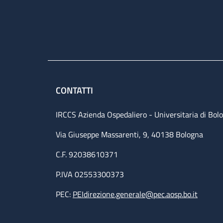
CONTATTI
IRCCS Azienda Ospedaliero - Universitaria di Bol
Via Giuseppe Massarenti, 9, 40138 Bologna
C.F. 92038610371
P.IVA 02553300373
PEC:
PEIdirezione.generale@pec.aosp.bo.it