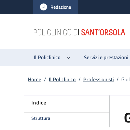
Salta al contenuto principale
Skip to footer content
Redazione
Il Policlinico
Servizi e prestazioni
Briciole di pane
Home
/
Il Policlinico
/
Professionisti
/
Giul
Indice
G
della pagina Giulio Maltoni
Struttura