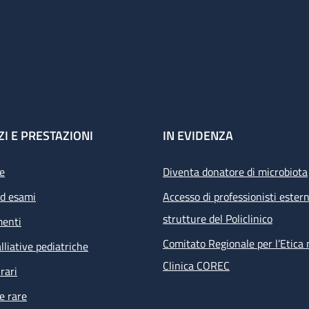
ZI E PRESTAZIONI
IN EVIDENZA
e
Diventa donatore di microbiota
ed esami
Accesso di professionisti estern
strutture del Policlinico
menti
Comitato Regionale per l’Etica 
lliative pediatriche
Clinica COREC
rari
e rare