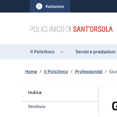
Salta al contenuto principale
Skip to footer content
Redazione
Il Policlinico
Servizi e prestazioni
Briciole di pane
Home
/
Il Policlinico
/
Professionisti
/
Giu
Indice
G
della pagina Giuseppe Gallo
Struttura