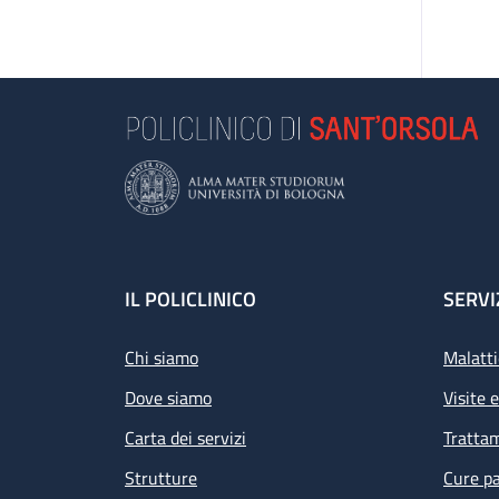
Footer
IL POLICLINICO
SERVI
Chi siamo
Malatti
Dove siamo
Visite 
Carta dei servizi
Tratta
Strutture
Cure pa