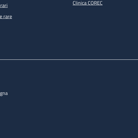
Clinica COREC
rari
e rare
ogna