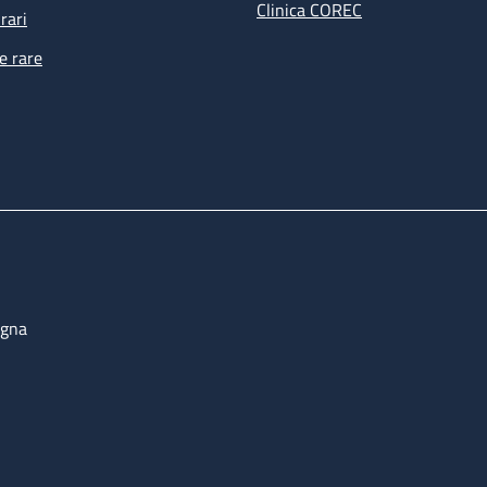
Clinica COREC
rari
e rare
ogna