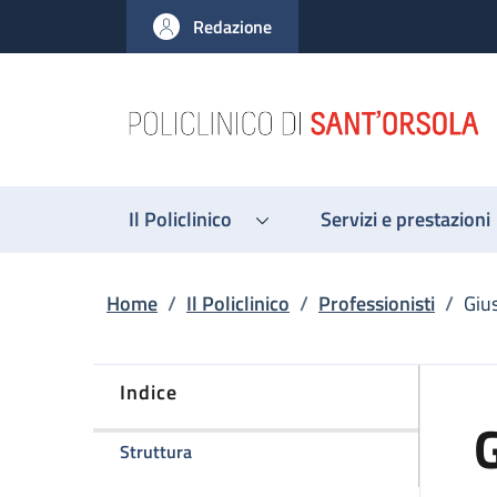
Salta al contenuto principale
Skip to footer content
Redazione
Il Policlinico
Servizi e prestazioni
Briciole di pane
Home
/
Il Policlinico
/
Professionisti
/
Giu
Indice
G
della pagina Giuseppe Gallo
Struttura