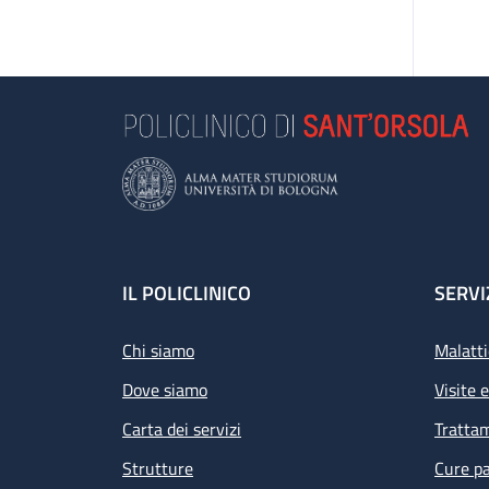
Footer
IL POLICLINICO
SERVI
Chi siamo
Malatti
Dove siamo
Visite 
Carta dei servizi
Tratta
Strutture
Cure pa