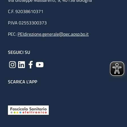
Via Giuseppe Massarenti, 9, 40138 Bologna
C.F. 92038610371
P.IVA 02553300373
PEC:
PEIdirezione.generale@pec.aosp.bo.it
SEGUICI SU
SCARICA L'APP