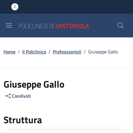
Salta al contenuto principale
Skip to footer content
Briciole di pane
Home
/
Il Policlinico
/
Professionisti
/
Giuseppe Gallo
Giuseppe Gallo
Condividi
Struttura