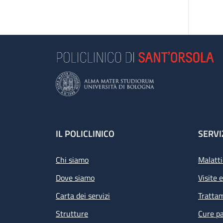
Footer
IL POLICLINICO
SERVI
Chi siamo
Malatti
Dove siamo
Visite 
Carta dei servizi
Tratta
Strutture
Cure pa