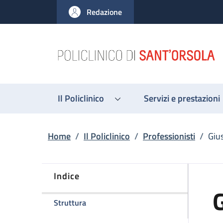
Salta al contenuto principale
Skip to footer content
Redazione
Il Policlinico
Servizi e prestazioni
Briciole di pane
Home
/
Il Policlinico
/
Professionisti
/
Giu
Indice
G
della pagina Giuseppe Gallo
Struttura