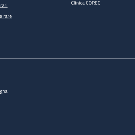
Clinica COREC
rari
e rare
ogna