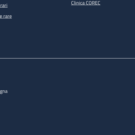
Clinica COREC
rari
e rare
ogna