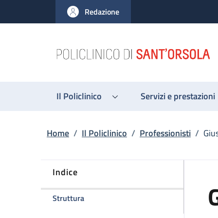
Salta al contenuto principale
Skip to footer content
Redazione
Il Policlinico
Servizi e prestazioni
Briciole di pane
Home
/
Il Policlinico
/
Professionisti
/
Giu
Indice
G
della pagina Giuseppe Gallo
Struttura