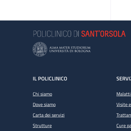
Footer
IL POLICLINICO
SERVI
Chi siamo
Malatti
Dove siamo
Visite 
Carta dei servizi
Tratta
Strutture
Cure pa