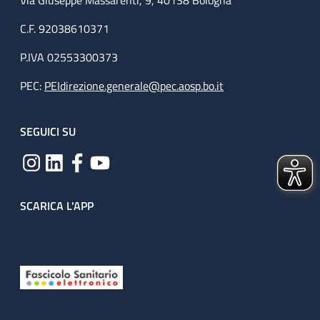
Via Giuseppe Massarenti, 9, 40138 Bologna
C.F. 92038610371
P.IVA 02553300373
PEC:
PEIdirezione.generale@pec.aosp.bo.it
SEGUICI SU
SCARICA L'APP