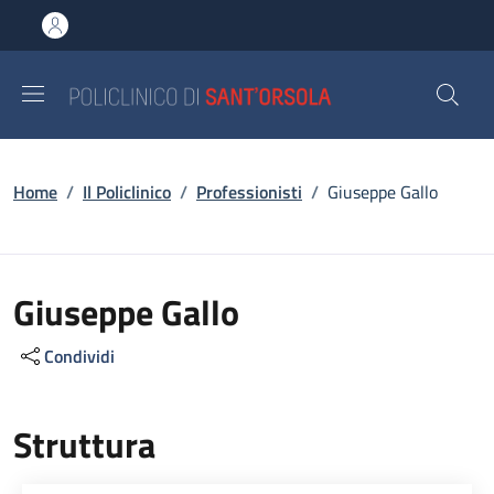
Salta al contenuto principale
Skip to footer content
Briciole di pane
Home
/
Il Policlinico
/
Professionisti
/
Giuseppe Gallo
Giuseppe Gallo
Condividi
Struttura