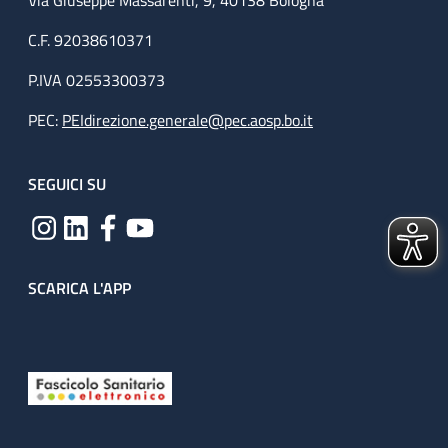
Via Giuseppe Massarenti, 9, 40138 Bologna
C.F. 92038610371
P.IVA 02553300373
PEC:
PEIdirezione.generale@pec.aosp.bo.it
SEGUICI SU
SCARICA L'APP