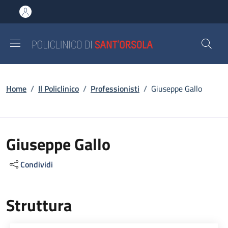
Salta al contenuto principale
Skip to footer content
Briciole di pane
Home
/
Il Policlinico
/
Professionisti
/
Giuseppe Gallo
Giuseppe Gallo
Condividi
Struttura