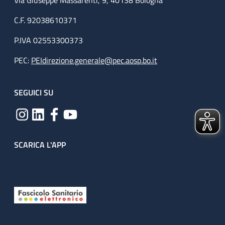
Via Giuseppe Massarenti, 9, 40138 Bologna
C.F. 92038610371
P.IVA 02553300373
PEC:
PEIdirezione.generale@pec.aosp.bo.it
SEGUICI SU
SCARICA L'APP