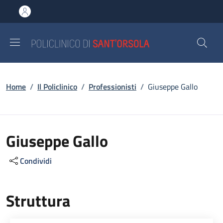
Salta al contenuto principale
Skip to footer content
Briciole di pane
Home
/
Il Policlinico
/
Professionisti
/
Giuseppe Gallo
Giuseppe Gallo
Condividi
Struttura