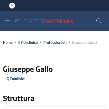
Salta al contenuto principale
Skip to footer content
Briciole di pane
Home
/
Il Policlinico
/
Professionisti
/
Giuseppe Gallo
Giuseppe Gallo
Condividi
Struttura