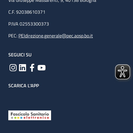
Via Giuseppe Massarenti, 9, 40138 Bologna
C.F. 92038610371
P.IVA 02553300373
PEC:
PEIdirezione.generale@pec.aosp.bo.it
SEGUICI SU
SCARICA L'APP