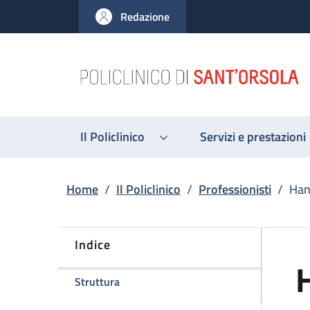
Salta al contenuto principale
Skip to footer content
Redazione
Il Policlinico
Servizi e prestazioni
Briciole di pane
Home
/
Il Policlinico
/
Professionisti
/
Han
Indice
della pagina Hana Privitera Hrustemovi
Struttura