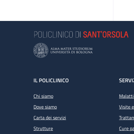
Footer
IL POLICLINICO
SERVI
Chi siamo
Malatti
Dove siamo
Visite 
Carta dei servizi
Tratta
Strutture
Cure pa