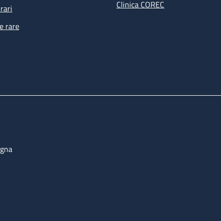
Clinica COREC
rari
e rare
ogna