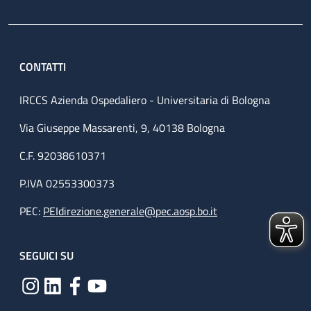
CONTATTI
IRCCS Azienda Ospedaliero - Universitaria di Bologna
Via Giuseppe Massarenti, 9, 40138 Bologna
C.F. 92038610371
P.IVA 02553300373
PEC:
PEIdirezione.generale@pec.aosp.bo.it
SEGUICI SU