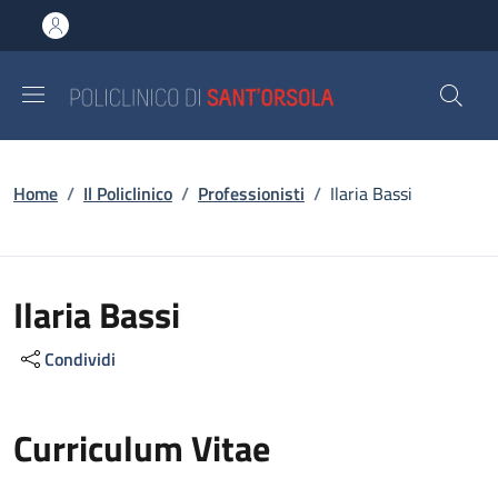
Salta al contenuto principale
Skip to footer content
Briciole di pane
Home
/
Il Policlinico
/
Professionisti
/
Ilaria Bassi
Ilaria Bassi
Condividi
Curriculum Vitae