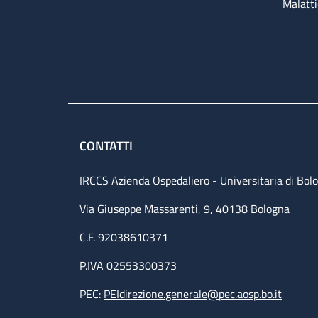
Malatti
CONTATTI
IRCCS Azienda Ospedaliero - Universitaria di Bol
Via Giuseppe Massarenti, 9, 40138 Bologna
C.F. 92038610371
P.IVA 02553300373
PEC:
PEIdirezione.generale@pec.aosp.bo.it