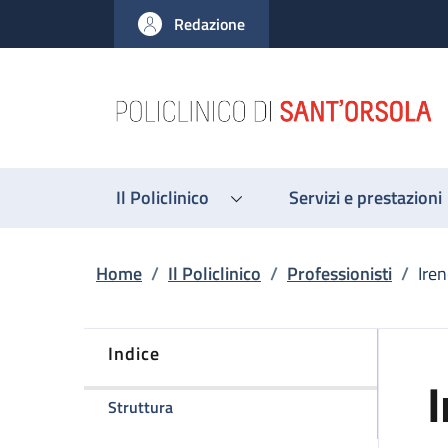
Salta al contenuto principale
Skip to footer content
Redazione
Il Policlinico
Servizi e prestazioni
Briciole di pane
Home
/
Il Policlinico
/
Professionisti
/
Iren
Indice
I
della pagina Irene Pettinari
Struttura