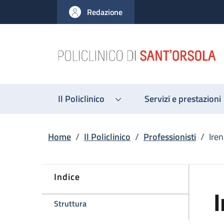
Salta al contenuto principale
Skip to footer content
Redazione
Il Policlinico
Servizi e prestazioni
Briciole di pane
Home
/
Il Policlinico
/
Professionisti
/
Iren
Indice
I
della pagina Irene Pettinari
Struttura