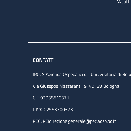
Malatti
CONTATTI
IRCCS Azienda Ospedaliero - Universitaria di Bol
Via Giuseppe Massarenti, 9, 40138 Bologna
C.F. 92038610371
P.IVA 02553300373
PEC:
PEIdirezione.generale@pec.aosp.bo.it