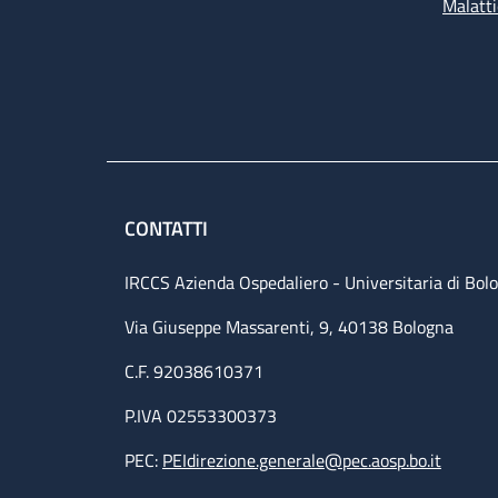
Malatti
CONTATTI
IRCCS Azienda Ospedaliero - Universitaria di Bol
Via Giuseppe Massarenti, 9, 40138 Bologna
C.F. 92038610371
P.IVA 02553300373
PEC:
PEIdirezione.generale@pec.aosp.bo.it