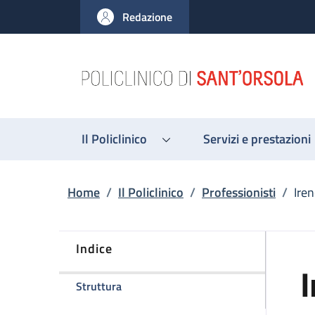
Salta al contenuto principale
Skip to footer content
Redazione
Il Policlinico
Servizi e prestazioni
Briciole di pane
Home
/
Il Policlinico
/
Professionisti
/
Iren
Indice
I
della pagina Irene Pettinari
Struttura