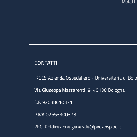
Malatti
CONTATTI
IRCCS Azienda Ospedaliero - Universitaria di Bol
Via Giuseppe Massarenti, 9, 40138 Bologna
C.F. 92038610371
P.IVA 02553300373
PEC:
PEIdirezione.generale@pec.aosp.bo.it