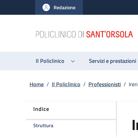
Salta al contenuto principale
Skip to footer content
Redazione
Il Policlinico
Servizi e prestazioni
Briciole di pane
Home
/
Il Policlinico
/
Professionisti
/
Iren
Indice
I
della pagina Irene Pettinari
Struttura