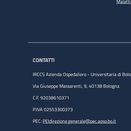
Malatti
CONTATTI
IRCCS Azienda Ospedaliero - Universitaria di Bol
Via Giuseppe Massarenti, 9, 40138 Bologna
C.F. 92038610371
P.IVA 02553300373
PEC:
PEIdirezione.generale@pec.aosp.bo.it