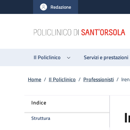
Salta al contenuto principale
Skip to footer content
Redazione
Il Policlinico
Servizi e prestazioni
Briciole di pane
Home
/
Il Policlinico
/
Professionisti
/
Iren
Indice
I
della pagina Irene Pettinari
Struttura