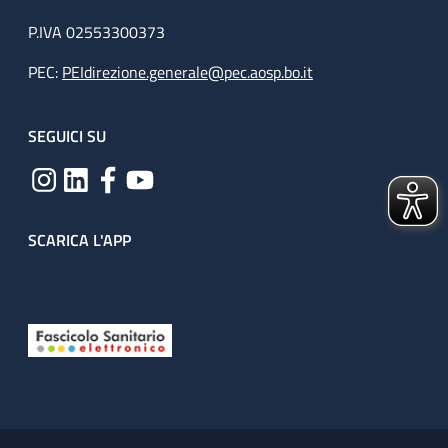
P.IVA 02553300373
PEC:
PEIdirezione.generale@pec.aosp.bo.it
SEGUICI SU
SCARICA L'APP
Useful links section