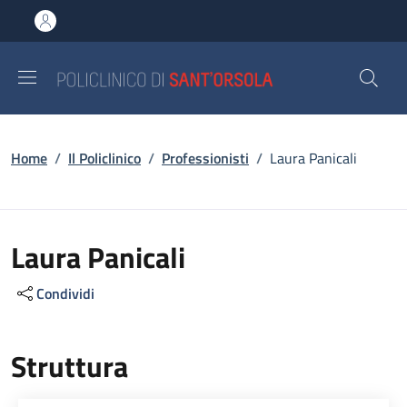
Salta al contenuto principale
Skip to footer content
Briciole di pane
Home
/
Il Policlinico
/
Professionisti
/
Laura Panicali
Laura Panicali
Condividi
Struttura