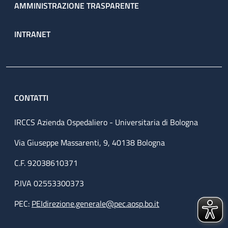
AMMINISTRAZIONE TRASPARENTE
INTRANET
CONTATTI
IRCCS Azienda Ospedaliero - Universitaria di Bologna
Via Giuseppe Massarenti, 9, 40138 Bologna
C.F. 92038610371
P.IVA 02553300373
PEC:
PEIdirezione.generale@pec.aosp.bo.it