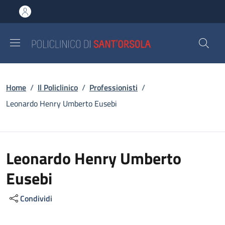
Salta al contenuto principale
Skip to footer content
Briciole di pane
Home
/
Il Policlinico
/
Professionisti
/
Leonardo Henry Umberto Eusebi
Leonardo Henry Umberto
Eusebi
Condividi