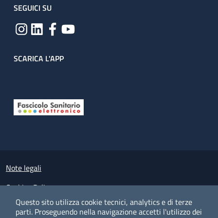
SEGUICI SU
SCARICA L'APP
Useful links section
Small prints
Note legali
Cookies Policy
Questo sito utilizza cookie tecnici, analytics e di terze
Policy privacy e protezione del dato personale
parti.
Proseguendo nella navigazione accetti l'utilizzo dei