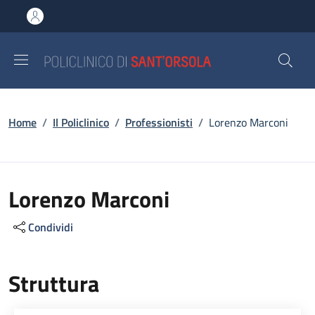
Salta al contenuto principale
Skip to footer content
Briciole di pane
Home
/
Il Policlinico
/
Professionisti
/
Lorenzo Marconi
Lorenzo Marconi
Condividi
Struttura