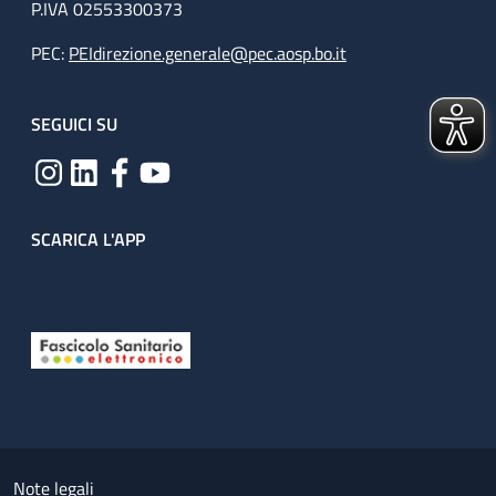
P.IVA 02553300373
PEC:
PEIdirezione.generale@pec.aosp.bo.it
SEGUICI SU
SCARICA L'APP
Useful links section
Small prints
Note legali