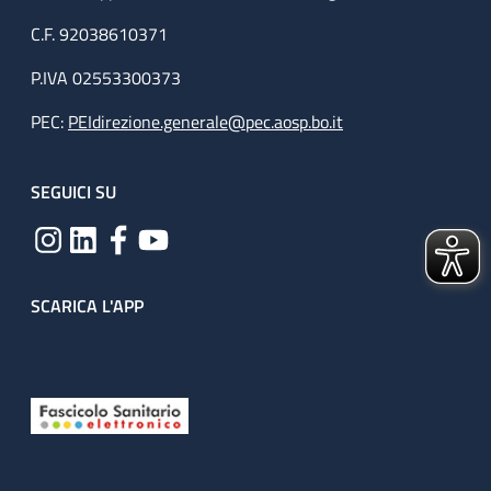
C.F. 92038610371
P.IVA 02553300373
PEC:
PEIdirezione.generale@pec.aosp.bo.it
SEGUICI SU
SCARICA L'APP