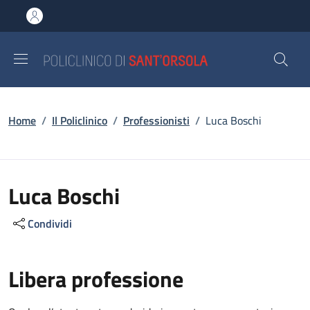
Salta al contenuto principale
Skip to footer content
Briciole di pane
Home
/
Il Policlinico
/
Professionisti
/
Luca Boschi
Luca Boschi
Condividi
Libera professione