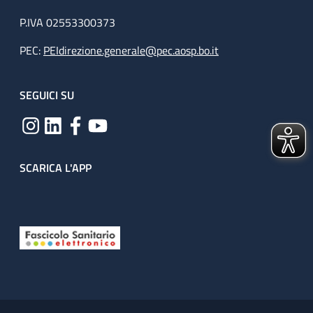
P.IVA 02553300373
PEC:
PEIdirezione.generale@pec.aosp.bo.it
SEGUICI SU
SCARICA L'APP
Useful links section