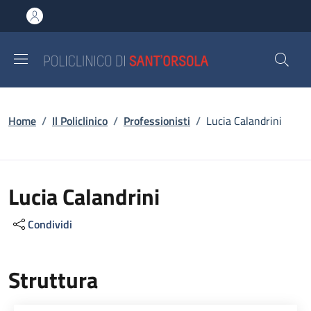
Salta al contenuto principale
Skip to footer content
Briciole di pane
Home
/
Il Policlinico
/
Professionisti
/
Lucia Calandrini
Lucia Calandrini
Condividi
Struttura