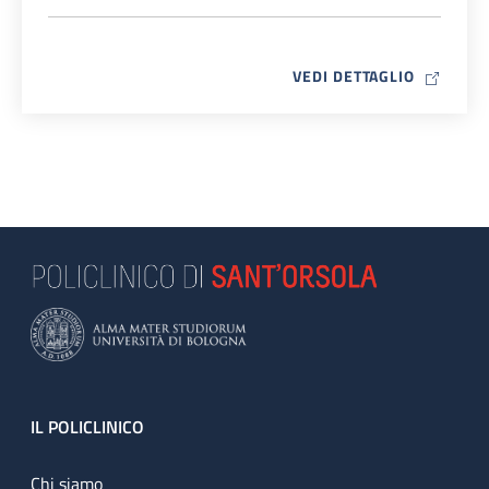
MAP ICO
VEDI DETTAGLIO
Footer
IL POLICLINICO
Chi siamo