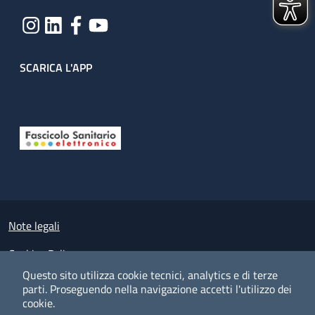
SCARICA L'APP
Useful links section
Small prints
Note legali
Cookies Policy
Questo sito utilizza cookie tecnici, analytics e di terze
Policy privacy e protezione del dato personale
parti.
Proseguendo nella navigazione accetti l'utilizzo dei
cookie.
Albo pretorio on-line