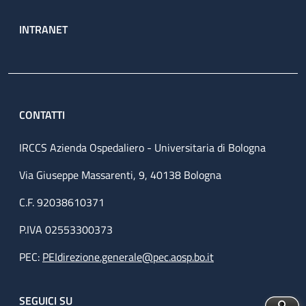
INTRANET
CONTATTI
IRCCS Azienda Ospedaliero - Universitaria di Bologna
Via Giuseppe Massarenti, 9, 40138 Bologna
C.F. 92038610371
P.IVA 02553300373
PEC:
PEIdirezione.generale@pec.aosp.bo.it
SEGUICI SU