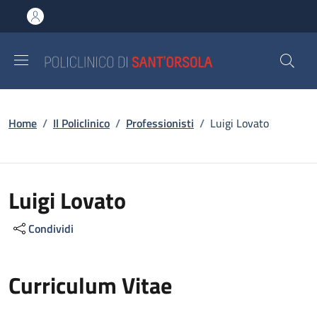
Salta al contenuto principale
Skip to footer content
Briciole di pane
Home
/
Il Policlinico
/
Professionisti
/
Luigi Lovato
Luigi Lovato
Condividi
Curriculum Vitae