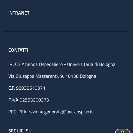
INTRANET
CONTATTI
IRCCS Azienda Ospedaliero - Universitaria di Bologna
Via Giuseppe Massarenti, 9, 40138 Bologna
C.F. 92038610371
P.IVA 02553300373
PEC:
PEIdirezione.generale@pec.aosp.bo.it
SEGUICI SU