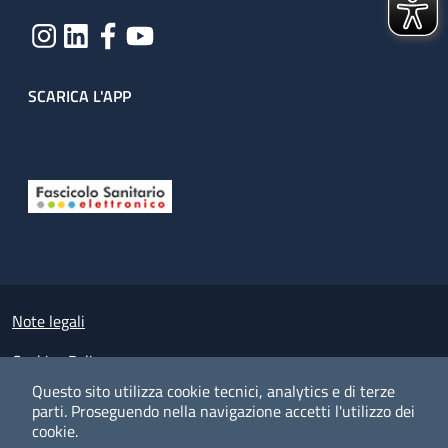
SCARICA L'APP
Useful links section
Small prints
Note legali
Cookies Policy
Questo sito utilizza cookie tecnici, analytics e di terze
Policy privacy e protezione del dato personale
parti.
Proseguendo nella navigazione accetti l'utilizzo dei
cookie.
Albo pretorio on-line