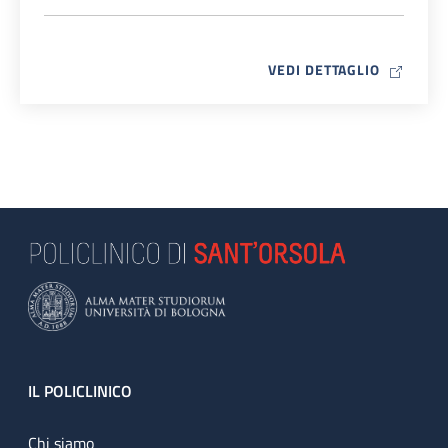
MAP ICO
VEDI DETTAGLIO
Footer
IL POLICLINICO
Chi siamo