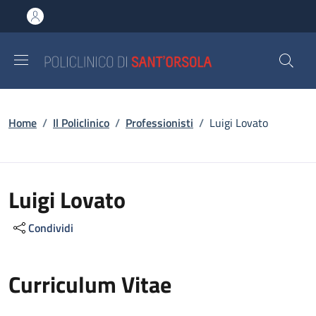
Salta al contenuto principale
Skip to footer content
Briciole di pane
Home
/
Il Policlinico
/
Professionisti
/
Luigi Lovato
Luigi Lovato
Condividi
Curriculum Vitae