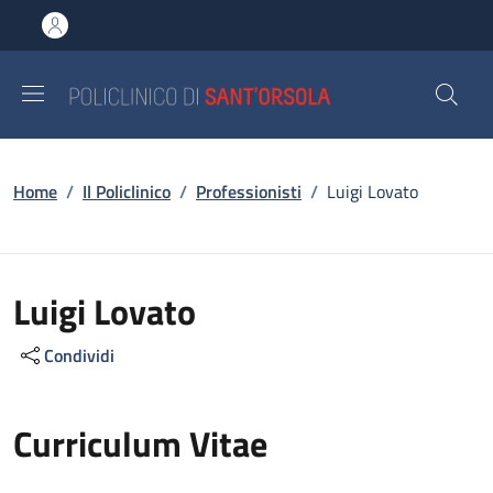
Salta al contenuto principale
Skip to footer content
Briciole di pane
Home
/
Il Policlinico
/
Professionisti
/
Luigi Lovato
Luigi Lovato
Condividi
Curriculum Vitae