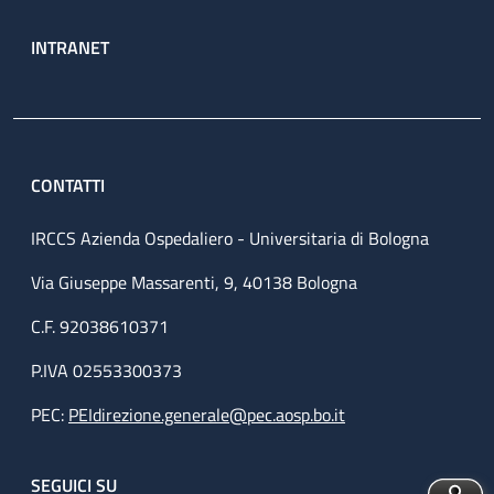
INTRANET
CONTATTI
IRCCS Azienda Ospedaliero - Universitaria di Bologna
Via Giuseppe Massarenti, 9, 40138 Bologna
C.F. 92038610371
P.IVA 02553300373
PEC:
PEIdirezione.generale@pec.aosp.bo.it
SEGUICI SU