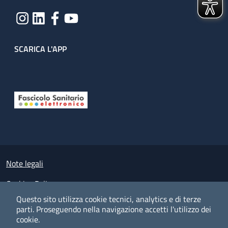
SCARICA L'APP
Useful links section
Small prints
Note legali
Cookies Policy
Questo sito utilizza cookie tecnici, analytics e di terze
Policy privacy e protezione del dato personale
parti.
Proseguendo nella navigazione accetti l'utilizzo dei
cookie.
Albo pretorio on-line