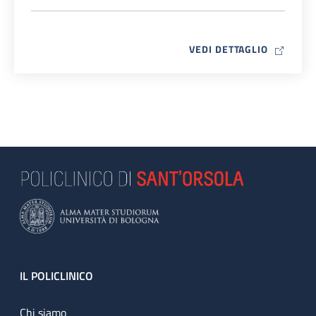
MAP ICO
VEDI DETTAGLIO
Footer
IL POLICLINICO
Chi siamo