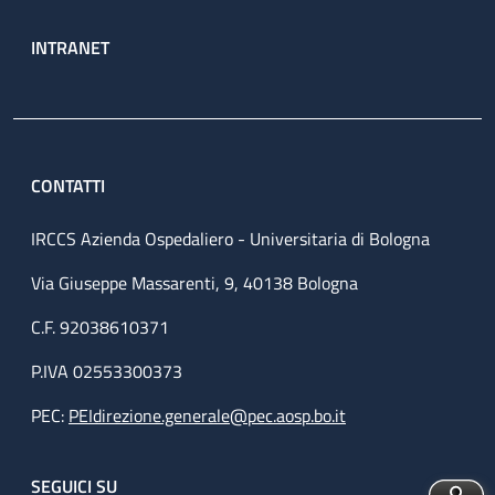
INTRANET
CONTATTI
IRCCS Azienda Ospedaliero - Universitaria di Bologna
Via Giuseppe Massarenti, 9, 40138 Bologna
C.F. 92038610371
P.IVA 02553300373
PEC:
PEIdirezione.generale@pec.aosp.bo.it
SEGUICI SU