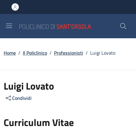
Salta al contenuto principale
Skip to footer content
Briciole di pane
Home
/
Il Policlinico
/
Professionisti
/
Luigi Lovato
Luigi Lovato
Condividi
Curriculum Vitae