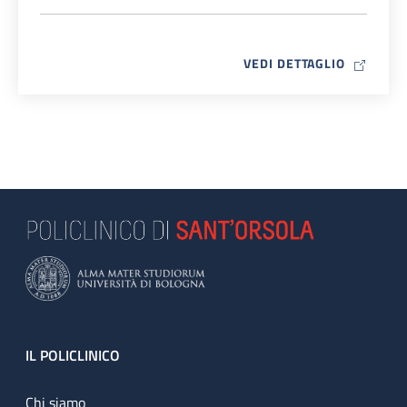
MAP ICO
VEDI DETTAGLIO
Footer
IL POLICLINICO
Chi siamo