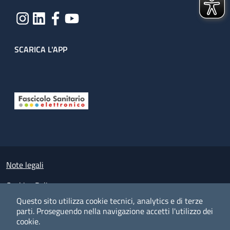
SCARICA L'APP
Useful links section
Small prints
Note legali
Cookies Policy
Questo sito utilizza cookie tecnici, analytics e di terze
Policy privacy e protezione del dato personale
parti.
Proseguendo nella navigazione accetti l'utilizzo dei
cookie.
Albo pretorio on-line