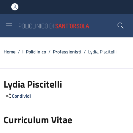
Salta al contenuto principale
Skip to footer content
Briciole di pane
Home
/
Il Policlinico
/
Professionisti
/
Lydia Piscitelli
Lydia Piscitelli
Condividi
Curriculum Vitae