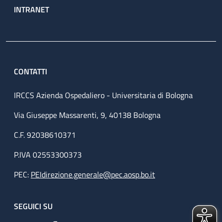
INTRANET
CONTATTI
IRCCS Azienda Ospedaliero - Universitaria di Bologna
Via Giuseppe Massarenti, 9, 40138 Bologna
C.F. 92038610371
P.IVA 02553300373
PEC:
PEIdirezione.generale@pec.aosp.bo.it
SEGUICI SU