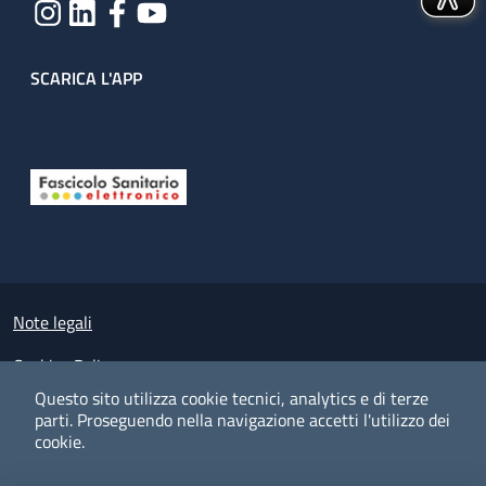
SCARICA L'APP
Useful links section
Small prints
Note legali
Cookies Policy
Questo sito utilizza cookie tecnici, analytics e di terze
Policy privacy e protezione del dato personale
parti.
Proseguendo nella navigazione accetti l'utilizzo dei
cookie.
Albo pretorio on-line